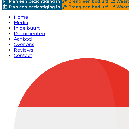
Plan een bezichtiging in
Breng een bod uit!
Waard
Plan een bezichtiging in
Breng een bod uit!
Waard
Home
Media
In de buurt
Documenten
Aanbod
Over ons
Reviews
Contact